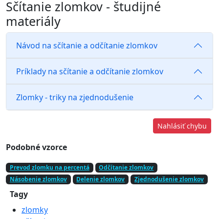
Sčítanie zlomkov - študijné
materiály
Návod na sčítanie a odčítanie zlomkov
Príklady na sčítanie a odčítanie zlomkov
Zlomky - triky na zjednodušenie
Nahlásiť chybu
Podobné vzorce
Prevod zlomku na percentá
Odčítanie zlomkov
Násobenie zlomkov
Delenie zlomkov
Zjednodušenie zlomkov
Tagy
zlomky