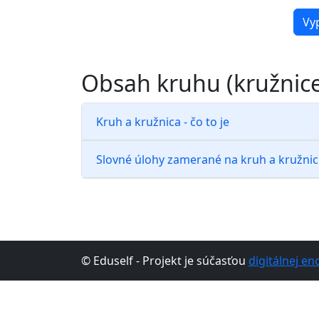
Vy
Obsah kruhu (kružnice)
Kruh a kružnica - čo to je
Slovné úlohy zamerané na kruh a kružni
© Eduself - Projekt je súčasťou
digitálnej en