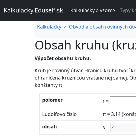
Kalkulacky.Eduself.sk
Kalkulačky a vzorce
Typy k
Kalkulačky
Obvod a obsah rovinných út
Obsah kruhu (kru
Výpočet obsahu kruhu.
Kruh je rovinný útvar. Hranicu kruhu tvorí 
ohraničená kružnicou vrátane nej samej. 
konštanty π
polomer
r =
Ludolfovo číslo
π = 3.14 (konš
obsah
S
=