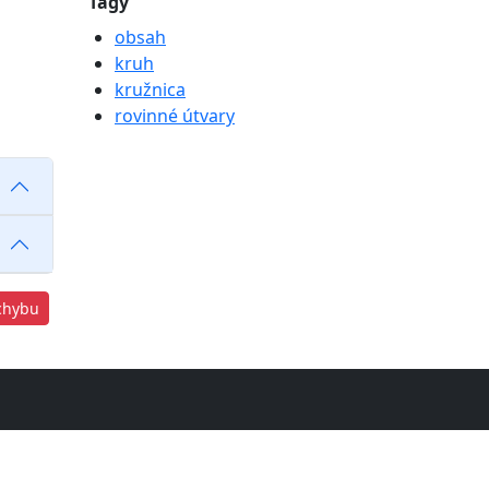
Tagy
obsah
kruh
kružnica
rovinné útvary
chybu