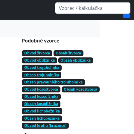
Podobné vzorce
Obvod štvorca
Obsah štvorca
Obvod obdĺžnika
Obsah obdĺžnika
Obvod trojuholníka
Obsah trojuholníka
Obsah pravouhlého trojuholníka
Obvod kosoštvorca
Obsah kosoštvorca
Obvod kosodĺžnika
Obsah kosodĺžnika
Obvod lichobežníka
Obsah lichobežníka
Obvod kruhu (kružnice)