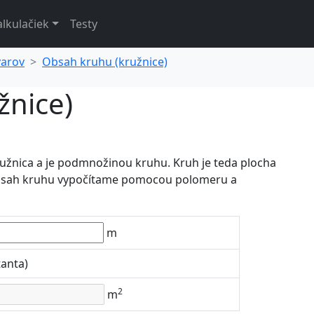
alkulačiek
Testy
varov
Obsah kruhu (kružnice)
žnice)
kružnica a je podmnožinou kruhu. Kruh je teda plocha
Obsah kruhu vypočítame pomocou polomeru a
m
tanta)
2
m